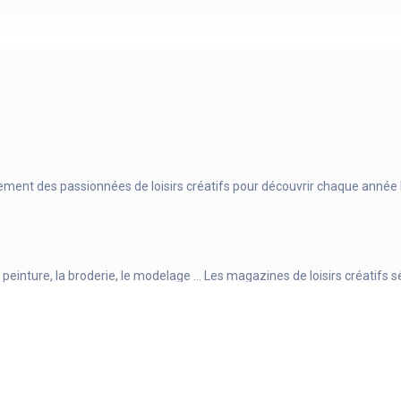
ment des passionnées de loisirs créatifs pour découvrir chaque année le
e la peinture, la broderie, le modelage … Les magazines de loisirs créatif
utiques en ligne . Vous trouvez toute la fourniture et les articles dont v
Plan du site