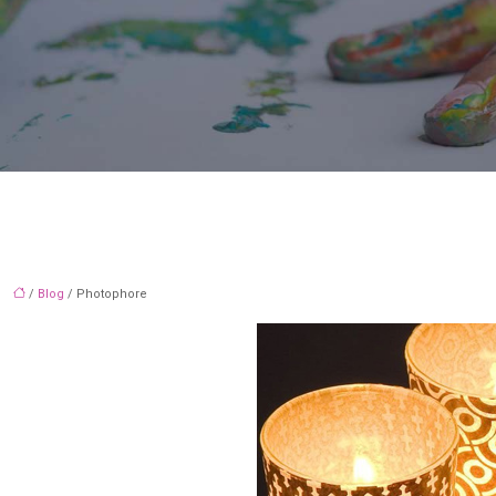
/
Blog
/ Photophore