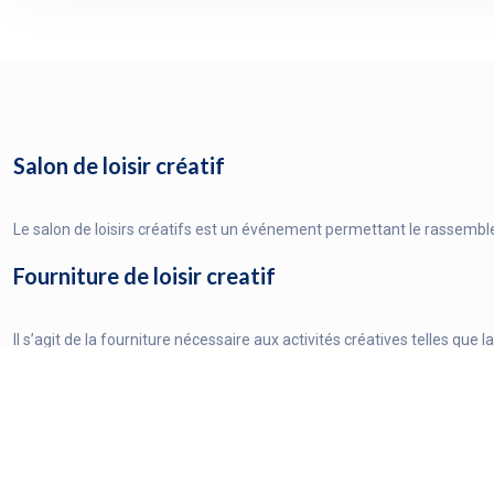
Salon de loisir créatif
Le salon de loisirs créatifs est un événement permettant le rassemble
Fourniture de loisir creatif
Il s’agit de la fourniture nécessaire aux activités créatives telles qu
Magasin de loisir créatif
Vous avez le choix entre les merceries, les papeteries mais aussi les bo