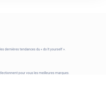
s dernières tendances du « do It yourself ».
s sélectionnent pour vous les meilleures marques.
oua avez besoin pour les loisirs créatifs.