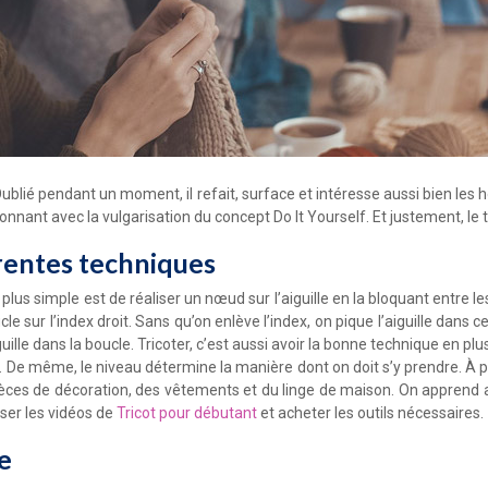
. Oublié pendant un moment, il refait, surface et intéresse aussi bien 
ant avec la vulgarisation du concept Do It Yourself. Et justement, le tri
rentes techniques
 plus simple est de réaliser un nœud sur l’aiguille en la bloquant entre l
cle sur l’index droit. Sans qu’on enlève l’index, on pique l’aiguille dan
’aiguille dans la boucle. Tricoter, c’est aussi avoir la bonne technique en 
r. De même, le niveau détermine la manière dont on doit s’y prendre. À pa
pièces de décoration, des vêtements et du linge de maison. On apprend 
iser les vidéos de
Tricot pour débutant
et acheter les outils nécessaires.
e