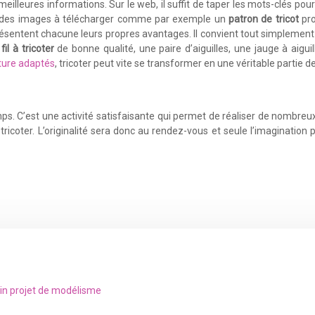
s meilleures informations. Sur le web, il suffit de taper les mots-clés po
t des images à télécharger comme par exemple un
patron de tricot
pro
ésentent chacune leurs propres avantages. Il convient tout simplement de
n
fil à tricoter
de bonne qualité, une paire d’aiguilles, une jauge à aiguil
ture adaptés
, tricoter peut vite se transformer en une véritable partie de 
temps. C’est une activité satisfaisante qui permet de réaliser de nomb
tricoter. L’originalité sera donc au rendez-vous et seule l’imagination pe
ain projet de modélisme