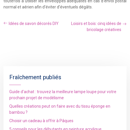
toutefois à utiliser les enveloppes adéquates en cas d’envoi postal
normal et aérien afin d’éviter d’éventuels dégâts.
Idées de savon décorés DIY
Loisirs et bois: cinq idées de
bricolage créatives
Fraîchement publiés
Guide d’achat : trouvez la meilleure lampe loupe pour votre
prochain projet de modélisme
Quelles créations peut on faire avec du tissu éponge en
bambou ?
Choisir un cadeau à offrir à Pâques
5 conseils pour les débutants en peinture acrylique